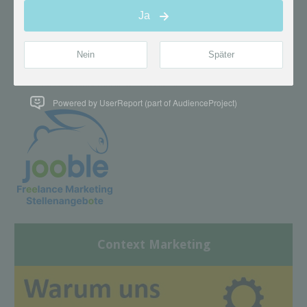
Powered by UserReport (part of AudienceProject)
Context Marketing