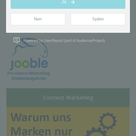
Powered by UserReport (part of AudienceProject)
Context Marketing