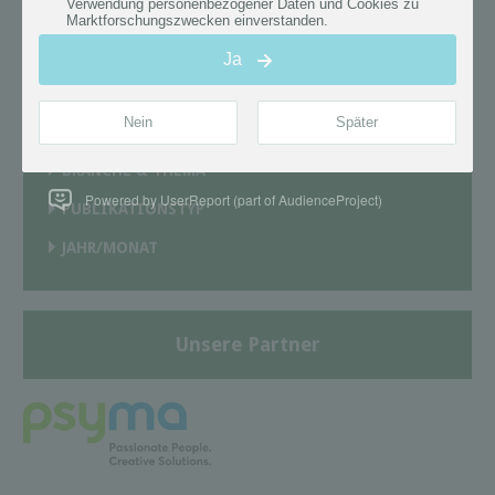
TRENDONE
×
Publikationstyp
Trendforschung
×
Alle Filter entfernen
×
BRANCHE & THEMA
Powered by UserReport (part of AudienceProject)
PUBLIKATIONSTYP
JAHR/MONAT
Unsere Partner