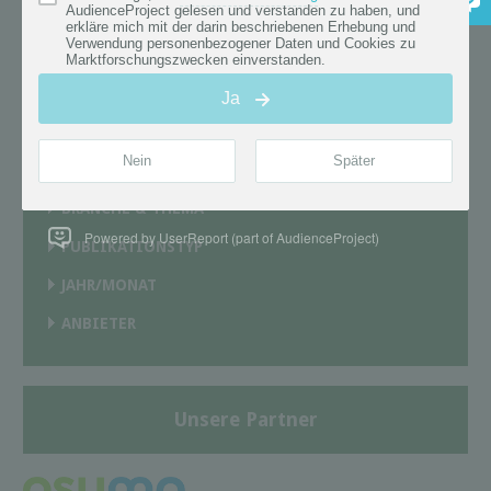
Branche & Thema
Kultur
×
Publikationstyp
Marktforschung
×
Alle Filter entfernen
×
BRANCHE & THEMA
Powered by UserReport (part of AudienceProject)
PUBLIKATIONSTYP
JAHR/MONAT
ANBIETER
Unsere Partner