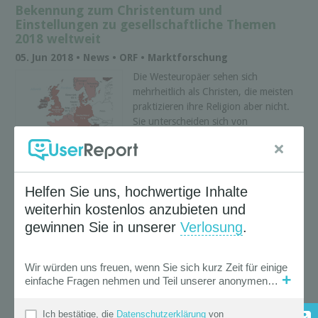
Bekennung zum Christentum und
Einstellungen zu gesellschaftliche Themen
2018 weltweit
05. Jun 2018 • News • ORF • Marktforschung
Die Westeuropäer sehen sich
mehrheitlich als Christen, die meisten
praktizieren ihre Religion aber nicht.
Sie unterscheiden sich von
Konfessionslosen in ihren Ansichten
über diverse gesellschaftliche ...
mehr
« Zurück |
Weiter »
Suche
News Filter
Aktive Auswahl
( 61 Treffer )