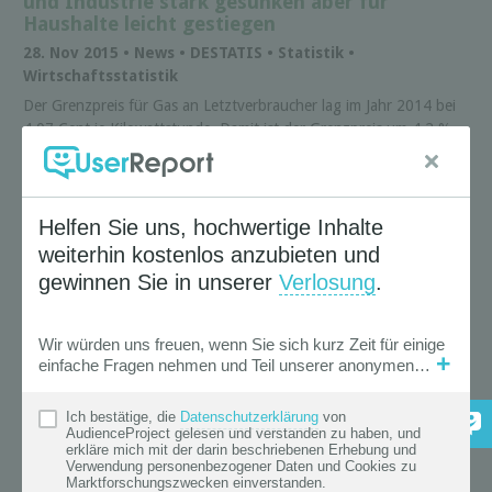
und Industrie stark gesunken aber für
Haushalte leicht gestiegen
28. Nov 2015 • News • DESTATIS • Statistik •
Wirtschaftsstatistik
Der Grenzpreis für Gas an Letztverbraucher lag im Jahr 2014 bei
4,07 Cent je Kilowattstunde. Damit ist der Grenzpreis um 4,2 %
gegenüber 2013 (4,25 ...
mehr
« Zurück |
Weiter »
Suche
News Filter
Aktive Auswahl
( 26 Treffer )
Branche & Thema
Arbeitswelt
×
Umwelt & Ökologie
×
Alle Filter entfernen
×