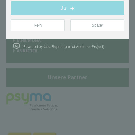
BRANCHE & THEMA
PUBLIKATIONSTYP
JAHR/MONAT
Powered by UserReport (part of AudienceProject)
ANBIETER
Unsere Partner