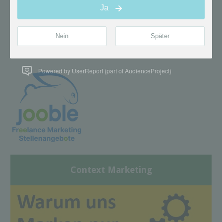
Powered by UserReport (part of AudienceProject)
Context Marketing