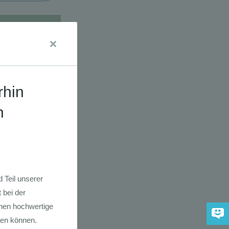
udien
dkarte der
 2030