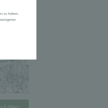
adfahrer-
gie
a E-Bikes