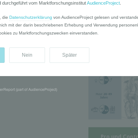
Die GIM Fahrr
Typolo
rReport (part of AudienceProject)
Pro und Contr