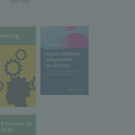
Über uns
rketing
Fenster in
 2030