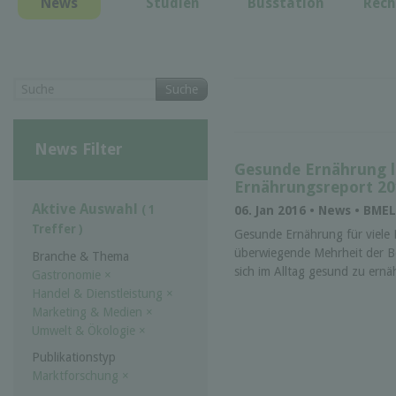
News
Studien
Busstation
Rech
Suche
News Filter
Gesunde Ernährung li
Ernährungsreport 20
Aktive Auswahl
( 1
06. Jan 2016 • News • BME
Treffer )
Gesunde Ernährung für viele 
überwiegende Mehrheit der Be
Branche & Thema
sich im Alltag gesund zu ernäh
Gastronomie
×
Handel & Dienstleistung
×
Marketing & Medien
×
Umwelt & Ökologie
×
Publikationstyp
Marktforschung
×