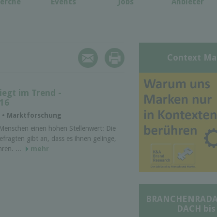
erche
Events
Jobs
Anbieter
Context Ma
egt im Trend -
16
L • Marktforschung
Menschen einen hohen Stellenwert: Die
fragten gibt an, dass es ihnen gelinge,
ren. ...
mehr
BRANCHENRADAR 
DACH bis