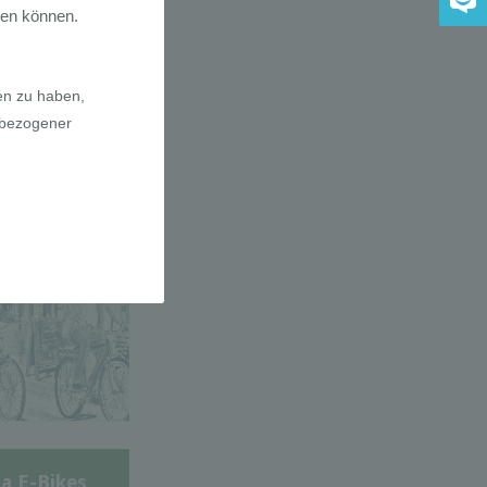
adfahrer-
gie
a E-Bikes