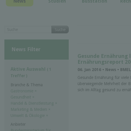
News
Studien
Busstation
Rech
Suche
News Filter
Gesunde Ernährung li
Ernährungsreport 20
Aktive Auswahl
( 1
06. Jan 2016 • News • BME
Treffer )
Gesunde Ernährung für viele 
überwiegende Mehrheit der Be
Branche & Thema
sich im Alltag gesund zu ernäh
Gastronomie
×
Gesundheit
×
Handel & Dienstleistung
×
Marketing & Medien
×
Umwelt & Ökologie
×
Anbieter
Bundesministerium für