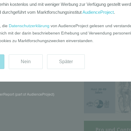
Die GIM Fahrr
Typolo
rReport (part of AudienceProject)
Pro und Contr