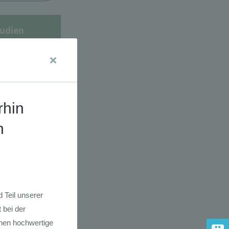
udien
dkarte der
 2030