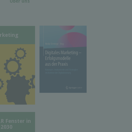
Über uns
rketing
Fenster in
 2030