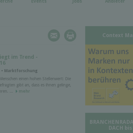
erche
Events
Jobs
Anbieter
Context Ma
egt im Trend -
16
L • Marktforschung
Menschen einen hohen Stellenwert: Die
fragten gibt an, dass es ihnen gelinge,
ren. ...
mehr
BRANCHENRADAR 
DACH bis