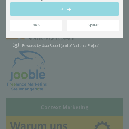
Powered by UserReport (part of AudienceProject)
Context Marketing