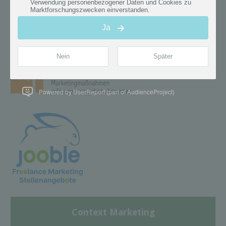
Powered by UserReport (part of AudienceProject)
Context Marketing