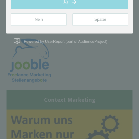
Powered by UserReport (part of AudienceProject)
Context Marketing