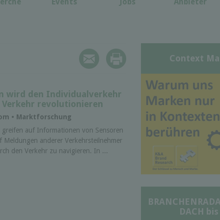
erche
Events
Jobs
Anbieter
Context Ma
 wird den Individualverkehr
 Verkehr revolutionieren
kom • Marktforschung
l greifen auf Informationen von Sensoren
f Meldungen anderer Verkehrsteilnehmer
rch den Verkehr zu navigieren. In ...
BRANCHENRADAR 
DACH bis