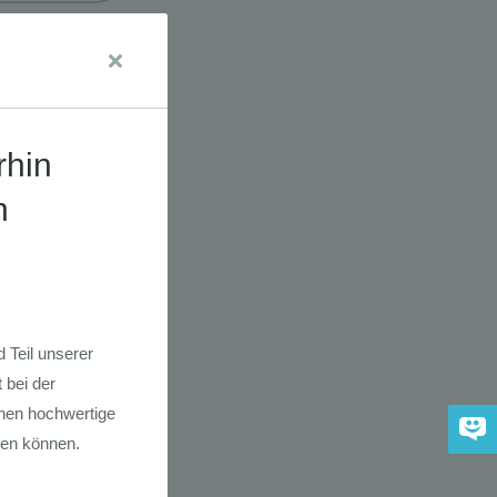
udien
dkarte der
 2030