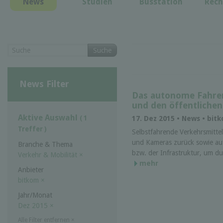
News
Studien
Busstation
Rech
Suche
News Filter
Das autonome Fahren
und den öffentlichen
Aktive Auswahl
( 1
17. Dez 2015 • News • bit
Treffer )
Selbstfahrende Verkehrsmitte
und Kameras zurück sowie au
Branche & Thema
bzw. der Infrastruktur, um du
Verkehr & Mobilität
×
mehr
Anbieter
bitkom
×
Jahr/Monat
Dez 2015
×
Alle Filter entfernen
×