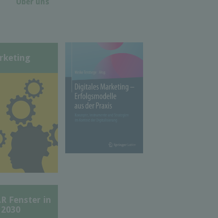
Über uns
rketing
Fenster in
 2030