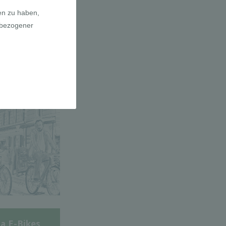
adfahrer-
gie
a E-Bikes