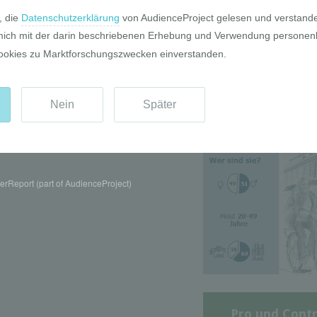
Die GIM Fahrr
Typolo
rReport (part of AudienceProject)
Pro und Contr