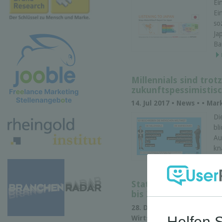
Ei
Ei
so
Ja
Ba
Millennials sind trot
zukunftspessimistis
14. Jul 2017 • News • • M
Di
bl
Au
kn
Al
Statistik der Verkehr
bis 2016
28. Dez 2016 • News • DEST
Wirtschaftsstatistik