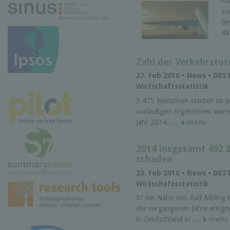
Fü
zu
Be
48
Zahl der Verkehrstot
27. Feb 2016 • News • DEST
Wirtschaftsstatistik
3 475 Menschen starben im J
vorläufigen Ergebnissen ware
Jahr 2014. ...
mehr
2014 insgesamt 492 Z
schaden
23. Feb 2016 • News • DEST
Wirtschaftsstatistik
In der Nähe von Bad Aibling h
der vergangenen Jahre ereigne
in Deutsch­land in ...
mehr