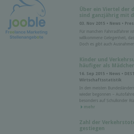
Über ein Viertel der
sind ganzjährig mit
03. Nov 2015 • News • Pr
Für manchen Fahrradfahrer ist
willkommene Gelegenheit, das
Doch es gibt auch Ausnahmen
Kinder und Verkehrsu
häufiger als Mädche
16. Sep 2015 • News • DEST
Wirtschaftsstatistik
In den meisten Bundes­länder
wieder begonnen – Auto­fahre
besonders auf Schul­kinder Rü
mehr
Zahl der Verkehrsto
gestiegen