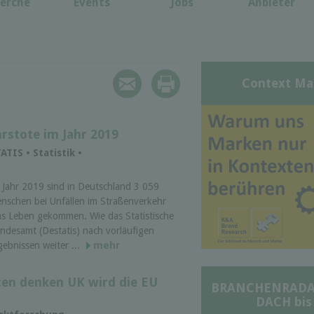
erche
Events
Jobs
Anbieter
Context Ma
rstote im Jahr 2019
ATIS • Statistik •
 Jahr 2019 sind in Deutschland 3 059
nschen bei Unfällen im Straßenverkehr
s Leben gekommen. Wie das Statistische
ndesamt (Destatis) nach vorläufigen
gebnissen weiter ...
mehr
ten denken UK wird die EU
BRANCHENRADAR 
DACH bis