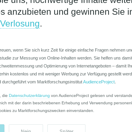
 Oktober 2016 kamen in Deutschland bei
rkehrsunfällen nach vorläufigen
gebnissen 311 Menschen ums Leben. Das
ren 25 Verkehrstote mehr als im Oktober
s Vorjahres ...
mehr
en sinkt im Jahr 2016 voraus­
Die GIM Fahrr
Typolo
ATIS • Statistik •
e Zahl der Getöteten im Straßen­verkehr
rd erstmals seit drei Jahren sinken und
16 voraus­sichtlich einen neuen Tief­stand
reichen. Nach Schätzungen, die auf
rliegenden Daten ...
mehr
ungen: Auto, Wohnung, Haus
arktmeinungmensch • Marktforschung
Pro und Contr