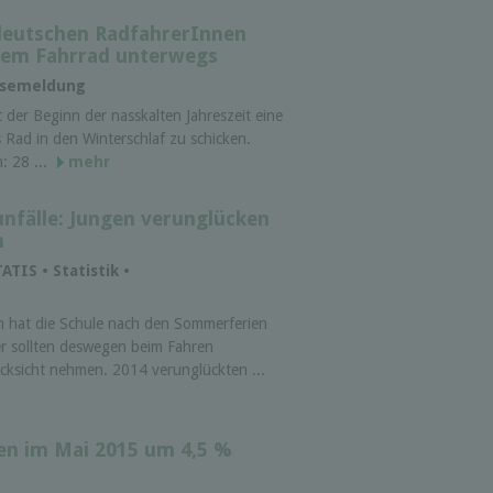
 deutschen RadfahrerInnen
 dem Fahrrad unterwegs
essemeldung
 der Beginn der nasskalten Jahreszeit eine
 Rad in den Winterschlaf zu schicken.
: 28 ...
mehr
nfälle: Jungen verunglücken
n
ATIS • Statistik •
n hat die Schule nach den Sommer­ferien
r sollten deswegen beim Fahren
ck­sicht nehmen. 2014 verun­glückten ...
ten im Mai 2015 um 4,5 %