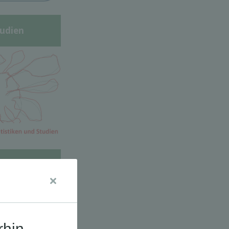
udien
dkarte der
 2030