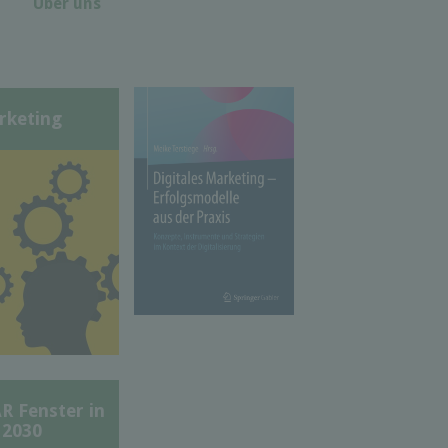
Über uns
rketing
Fenster in
 2030