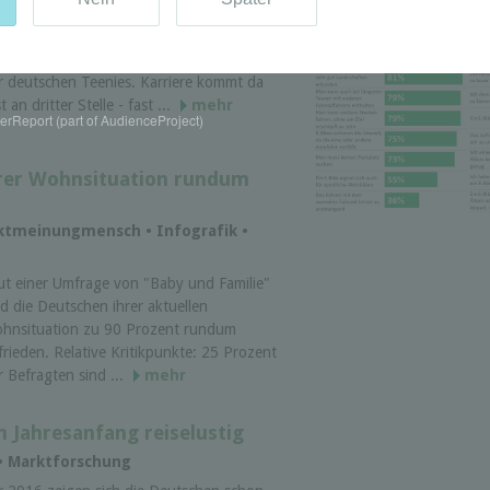
umfrage
s Auto und die eigenen vier Wände sind
t Abstand die wichtigsten Statussysmbole
r deutschen Teenies. Karriere kommt da
t an dritter Stelle - fast ...
mehr
rReport (part of AudienceProject)
hrer Wohnsituation rundum
rktmeinungmensch • Infografik •
ut einer Umfrage von "Baby und Familie"
nd die Deutschen ihrer aktuellen
hnsituation zu 90 Prozent rundum
frieden. Relative Kritikpunkte: 25 Prozent
r Befragten sind ...
mehr
 Jahresanfang reiselustig
 • Marktforschung