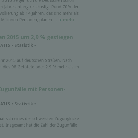
r 2016 zeigen sich die Deutschen schon
m Jahresanfang reiselustig. Rund 70% der
völkerung ab 14 Jahren, das sind mehr als
 Millionen Personen, planen ...
mehr
en 2015 um 2,9 % gestiegen
ATIS • Statistik •
ahr 2015 auf deutschen Straßen. Nach
n dies 98 Getötete oder 2,9 % mehr als im
ug­unfälle mit Personen­
ATIS • Statistik •
at sich eines der schwersten Zug­unglücke
t. Insgesamt hat die Zahl der Zug­unfälle