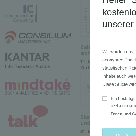
Im
Ve
Er
wa
de
Zahl der Verkehrstot
sichtlich um 5 %
11. Dez 2016 • News • DEST
Wirtschaftsstatistik
Di
wi
20
er
vo
Statussymbole der J
und dann Karriere
31. Mär 2016 • News • m