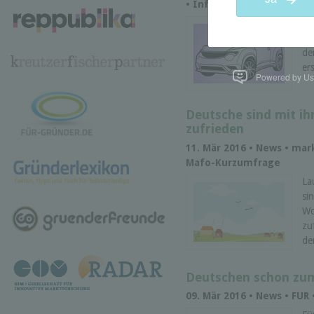
• Infografik • Mafo-Kurz
Da
mi
de
ers
Powered by Use
Deutsche sind mit i
zufrieden
11. Mär 2016 • News • ma
Mafo-Kurzumfrage
La
si
Wo
zu
de
Deutschen schon zum
09. Mär 2016 • News • FUR