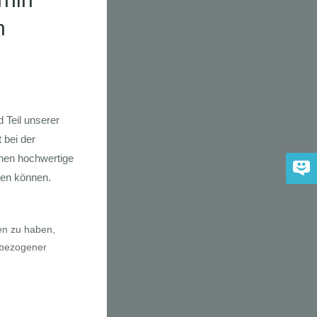
adfahrer-
gie
a E-Bikes