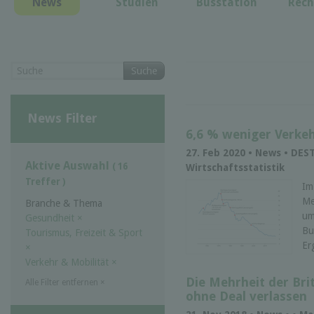
News
Studien
Busstation
Rech
Suche
News Filter
6,6 % weniger Verkeh
27. Feb 2020 • News • DEST
Aktive Auswahl
( 16
Wirtschaftsstatistik
Treffer )
Im
Me
Branche & Thema
um
Gesundheit
×
Bu
Tourismus, Freizeit & Sport
Er
×
Verkehr & Mobilität
×
Die Mehrheit der Bri
Alle Filter entfernen
×
ohne Deal verlassen