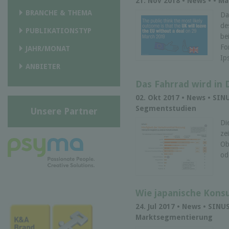
21. Nov 2018 • News • • M
BRANCHE & THEMA
Da
de
PUBLIKATIONSTYP
be
Fo
JAHR/MONAT
Ip
ANBIETER
Das Fahrrad wird in 
02. Okt 2017 • News • SIN
Segmentstudien
Unsere Partner
Di
ze
Ob
od
Wie japanische Kons
24. Jul 2017 • News • SINU
Marktsegmentierung