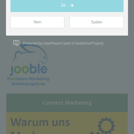
Powered by UserReport (part of AudienceProject)
Context Marketing