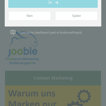
Powered by UserReport (part of AudienceProject)
Context Marketing