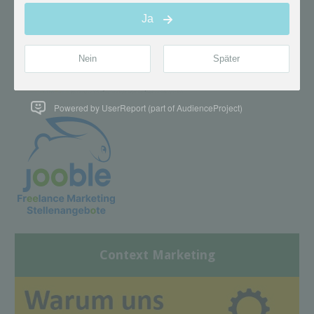
Powered by UserReport (part of AudienceProject)
Context Marketing