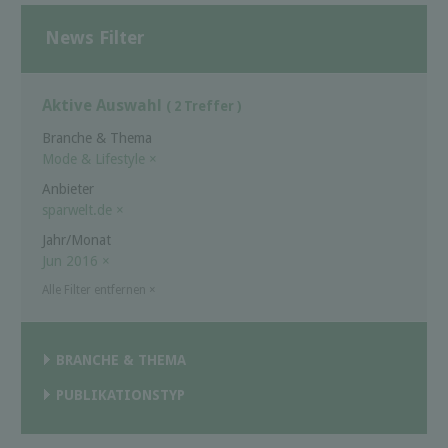
News Filter
Aktive Auswahl
( 2 Treffer )
Branche & Thema
Mode & Lifestyle
×
Anbieter
sparwelt.de
×
Jahr/Monat
Jun 2016
×
Alle Filter entfernen
×
BRANCHE & THEMA
PUBLIKATIONSTYP