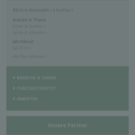
Aktive Auswahl
( 4 Treffer )
Branche & Thema
Essen & Trinken
×
Mode & Lifestyle
×
Jahr/Monat
Jul 2015
×
Alle Filter entfernen
×
BRANCHE & THEMA
PUBLIKATIONSTYP
ANBIETER
Unsere Partner